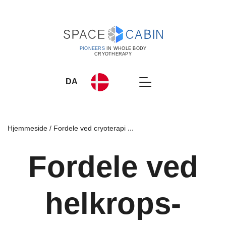
PIONEERS
IN WHOLE BODY
CRYOTHERAPY
DA
...
Hjemmeside
Fordele ved cryoterapi
Fordele ved
helkrops-